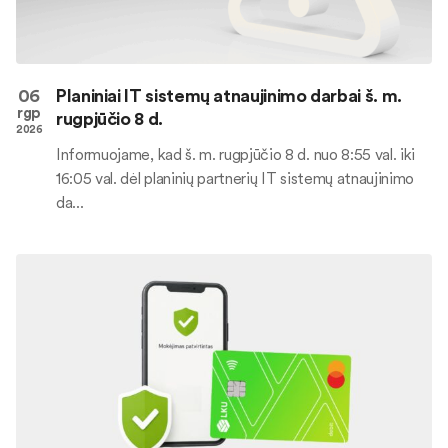
06
Planiniai IT sistemų atnaujinimo darbai š. m.
rgp
rugpjūčio 8 d.
2026
Informuojame, kad š. m. rugpjūčio 8 d. nuo 8:55 val. iki
16:05 val. dėl planinių partnerių IT sistemų atnaujinimo
da...