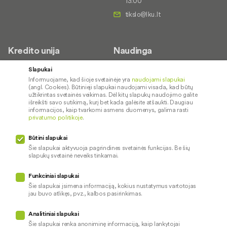
13:00
Kredito unija
Naudinga
Apie mus
Saugus paslaugų naudojimas
Slapukai
Informuojame, kad šioje svetainėje yra
naudojami slapukai
Kontaktai
Palūkanų normos
(angl. Cookies). Būtinieji slapukai naudojami visada, kad būtų
Karjera
Paslaugų teikimo sąlygos ir
užtikrintas svetainės veikimas. Dėl kitų slapukų naudojimo galite
išreikšti savo sutikimą, kurį bet kada galėsite atšaukti. Daugiau
įkainiai
Socialinė atsakomybė
informacijos, kaip tvarkomi asmens duomenys, galima rasti
privatumo politikoje
.
Kredito tarpininkai
Paslaugų sutrikimai
Būtini slapukai
Pranešėjų apsauga
Šie slapukai aktyvuoja pagrindines svetainės funkcijas. Be šių
slapukų svetainė neveiks tinkamai.
Funkciniai slapukai
Mūsų veiklą prižiūri
Šie slapukai įsimena informaciją, kokius nustatymus vartotojas
jau buvo atlikęs, pvz., kalbos pasirinkimas.
Privatumo politika
Naudojami slapukai
Analitiniai slapukai
Pinigų plovimo prevencija
Šie slapukai renka anoniminę informaciją, kaip lankytojai