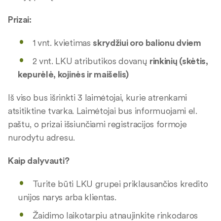
Prizai:
1 vnt. kvietimas
skrydžiui oro balionu dviem
2 vnt. LKU atributikos dovanų
rinkinių (skėtis,
kepurėlė, kojinės ir maišelis)
Iš viso bus išrinkti 3 laimėtojai, kurie atrenkami
atsitiktine tvarka. Laimėtojai bus informuojami el.
paštu, o prizai išsiunčiami registracijos formoje
nurodytu adresu.
Kaip dalyvauti?
Turite būti LKU grupei priklausančios kredito
unijos narys arba klientas.
Žaidimo laikotarpiu atnaujinkite rinkodaros