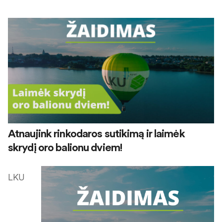
Atnaujink rinkodaros sutikimą ir laimėk
skrydį oro balionu dviem!
LKU