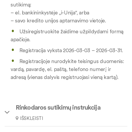
sutikimą:
– el. bankininkystėje „i-Unija“, arba
– savo kredito unijos aptarnavimo vietoje.
Užsiregistruokite žaidime užpildydami formą
apačioje.
Registracija vyksta 2026-03-03 – 2026-03-31.
Registracijoje nurodykite teisingus duomenis:
vardą, pavardę, el. paštą, telefono numerį ir
adresą (vienas dalyvis registruojasi vieną kartą).
Rinkodaros sutikimų instrukcija
IŠSKLEISTI