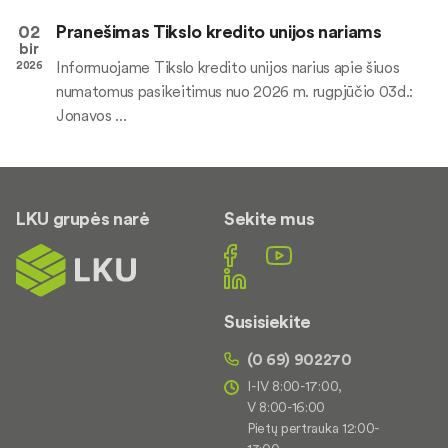
02
Pranešimas Tikslo kredito unijos nariams
bir
Informuojame Tikslo kredito unijos narius apie šiuos
2026
numatomus pasikeitimus nuo 2026 m. rugpjūčio 03d.:
Jonavos ...
LKU grupės narė
Sekite mus
Susisiekite
(0 69) 902270
I-IV 8:00-17:00,
V 8:00-16:00
Pietų pertrauka 12:00-