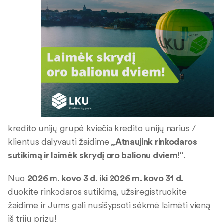
kredito unijų grupė kviečia kredito unijų narius /
klientus dalyvauti žaidime
„Atnaujink rinkodaros
sutikimą ir laimėk skrydį oro balionu dviem!“
.
Nuo
2026 m. kovo 3 d. iki 2026 m. kovo 31 d.
duokite rinkodaros sutikimą, užsiregistruokite
žaidime ir Jums gali nusišypsoti sėkmė laimėti vieną
iš trijų prizų!