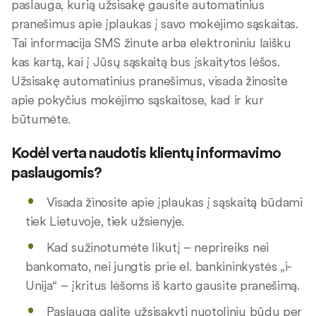
paslauga, kurią užsisakę gausite automatinius
pranešimus apie įplaukas į savo mokėjimo sąskaitas.
Tai informacija SMS žinute arba elektroniniu laišku
kas kartą, kai į Jūsų sąskaitą bus įskaitytos lėšos.
Užsisakę automatinius pranešimus, visada žinosite
apie pokyčius mokėjimo sąskaitose, kad ir kur
būtumėte.
Kodėl verta naudotis klientų informavimo
paslaugomis?
Visada žinosite apie įplaukas į sąskaitą būdami
tiek Lietuvoje, tiek užsienyje.
Kad sužinotumėte likutį – neprireiks nei
bankomato, nei jungtis prie el. bankininkystės „i-
Unija“ – įkritus lėšoms iš karto gausite pranešimą.
Paslaugą galite užsisakyti nuotoliniu būdu per