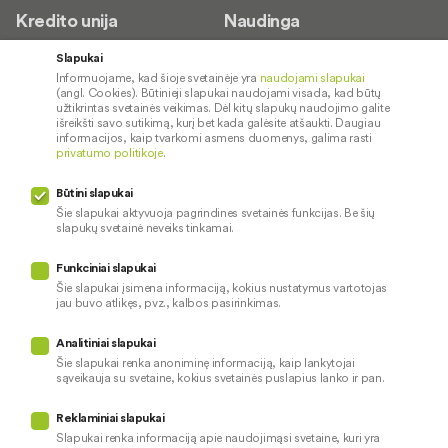
Kredito unija
Naudinga
Apie mus
Saugus paslaugų naudojimas
Slapukai
Informuojame, kad šioje svetainėje yra
naudojami slapukai
Kontaktai
Palūkanų normos
(angl. Cookies). Būtinieji slapukai naudojami visada, kad būtų
Karjera
Paslaugų teikimo sąlygos ir
užtikrintas svetainės veikimas. Dėl kitų slapukų naudojimo galite
išreikšti savo sutikimą, kurį bet kada galėsite atšaukti. Daugiau
įkainiai
Socialinė atsakomybė
informacijos, kaip tvarkomi asmens duomenys, galima rasti
privatumo politikoje
.
Kredito tarpininkai
Paslaugų sutrikimai
Būtini slapukai
Pranešėjų apsauga
Šie slapukai aktyvuoja pagrindines svetainės funkcijas. Be šių
slapukų svetainė neveiks tinkamai.
Funkciniai slapukai
Mūsų veiklą prižiūri
Šie slapukai įsimena informaciją, kokius nustatymus vartotojas
jau buvo atlikęs, pvz., kalbos pasirinkimas.
Privatumo politika
Naudojami slapukai
Analitiniai slapukai
Pinigų plovimo prevencija
Šie slapukai renka anoniminę informaciją, kaip lankytojai
sąveikauja su svetaine, kokius svetainės puslapius lanko ir pan.
Skundų nagrinėjimas
© 2026 LKU kredito unijų grupė
Prieinamumo pareiškimas
Reklaminiai slapukai
Slapukai renka informaciją apie naudojimąsi svetaine, kuri yra