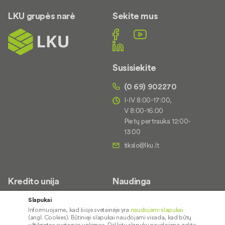
LKU grupės narė
Sekite mus
Susisiekite
(0 69) 902270
I-IV 8:00-17:00,
V 8:00-16:00
Pietų pertrauka 12:00-
13:00
Kredito unija
Naudinga
Apie mus
Saugus paslaugų naudojimas
Slapukai
Informuojame, kad šioje svetainėje yra
naudojami slapukai
Kontaktai
Palūkanų normos
(angl. Cookies). Būtinieji slapukai naudojami visada, kad būtų
Karjera
Paslaugų teikimo sąlygos ir
užtikrintas svetainės veikimas. Dėl kitų slapukų naudojimo galite