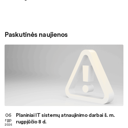
Paskutinės naujienos
06
Planiniai IT sistemų atnaujinimo darbai š. m.
rgp
rugpjūčio 8 d.
2026