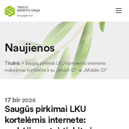
Naujienos
Titulinis
Saugūs pirkimai LKU kortelėmis internete:
mokėjimus tvirtinkite ir su „Smart-ID“ ar „Mobile-ID“
17
bir
2026
Saugūs pirkimai LKU
kortelėmis internete: