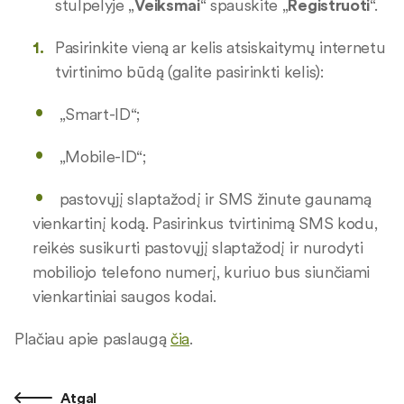
stulpelyje „
Veiksmai
“ spauskite „
Registruoti
“.
Pasirinkite vieną ar kelis atsiskaitymų internetu
tvirtinimo būdą (galite pasirinkti kelis):
„Smart-ID“;
„Mobile-ID“;
pastovųjį slaptažodį ir SMS žinute gaunamą
vienkartinį kodą. Pasirinkus tvirtinimą SMS kodu,
reikės susikurti pastovųjį slaptažodį ir nurodyti
mobiliojo telefono numerį, kuriuo bus siunčiami
vienkartiniai saugos kodai.
Plačiau apie paslaugą
čia
.
Atgal