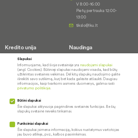
V 8:00-16:00
Pietų pertrauka 12:00-
13:00
Kredito unija
Naudinga
Apie mus
Saugus paslaugų naudojimas
Slapukai
Informuojame, kad šioje svetainėje yra
naudojami slapukai
Kontaktai
Palūkanų normos
(angl. Cookies). Būtinieji slapukai naudojami visada, kad būtų
Karjera
Paslaugų teikimo sąlygos ir
užtikrintas svetainės veikimas. Dėl kitų slapukų naudojimo galite
išreikšti savo sutikimą, kurį bet kada galėsite atšaukti. Daugiau
įkainiai
Socialinė atsakomybė
informacijos, kaip tvarkomi asmens duomenys, galima rasti
privatumo politikoje
.
Kredito tarpininkai
Paslaugų sutrikimai
Būtini slapukai
Pranešėjų apsauga
Šie slapukai aktyvuoja pagrindines svetainės funkcijas. Be šių
slapukų svetainė neveiks tinkamai.
Funkciniai slapukai
Mūsų veiklą prižiūri
Šie slapukai įsimena informaciją, kokius nustatymus vartotojas
jau buvo atlikęs, pvz., kalbos pasirinkimas.
Privatumo politika