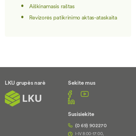
Aiškinamasis raštas
Revizorės patikrinimo aktas-ataskaita
LKU grupės narė
Sekite mus
Susisiekite
(0 69) 902270
I-IV 8:00-17:00,