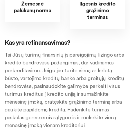
Žemesnė
Ilgesnis kredito
palūkanų norma
grąžinimo
terminas
Kas yra refinansavimas?
Tai Jūsų turimų finansinių įsipareigojimų lizingo arba
kredito bendrovėse padengimas, dar vadinamas
perkreditavimu. Jeigu jau turite vieną ar keletą
būsto, vartojimo kreditų banke arba greitųjų kreditų
bendrovėse, pasinaudokite galimybe perkelti visus
turimus kreditus į kredito uniją ir sumažinkite
mėnesinę įmoką, pratęskite grąžinimo terminą arba
gaukite papildomą kreditą. Padenkite turimas
paskolas geresnėmis sąlygomis ir mokėkite vieną
mėnesinę įmoką vienam kreditoriui.