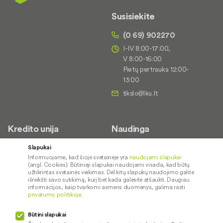
Susisiekite
(0 69) 902270
I-IV 8:00-17:00,
V 8:00-16:00
Pietų pertrauka 12:00-
13:00
Kredito unija
Naudinga
Apie mus
Saugus paslaugų naudojimas
Slapukai
Informuojame, kad šioje svetainėje yra
naudojami slapukai
Kontaktai
Palūkanų normos
(angl. Cookies). Būtinieji slapukai naudojami visada, kad būtų
Karjera
Paslaugų teikimo sąlygos ir
užtikrintas svetainės veikimas. Dėl kitų slapukų naudojimo galite
išreikšti savo sutikimą, kurį bet kada galėsite atšaukti. Daugiau
įkainiai
Socialinė atsakomybė
informacijos, kaip tvarkomi asmens duomenys, galima rasti
privatumo politikoje
.
Kredito tarpininkai
Paslaugų sutrikimai
Būtini slapukai
Pranešėjų apsauga