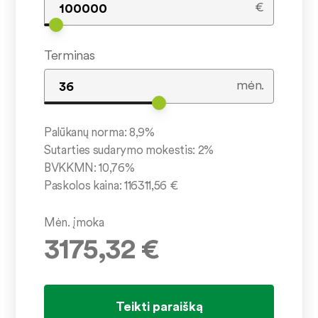
€
Terminas
mėn.
Palūkanų norma:
8,9
%
Sutarties sudarymo mokestis:
2
%
BVKKMN:
10,76
%
Paskolos kaina:
116311,56
€
Mėn. įmoka
3175,32
€