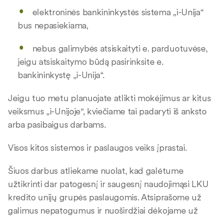
elektroninės bankininkystės sistema „i-Unija“
bus nepasiekiama,
nebus galimybės atsiskaityti e. parduotuvėse,
jeigu atsiskaitymo būdą pasirinksite e.
bankininkystę „i-Unija“.
Jeigu tuo metu planuojate atlikti mokėjimus ar kitus
veiksmus „i-Unijoje“, kviečiame tai padaryti iš anksto
arba pasibaigus darbams.
Visos kitos sistemos ir paslaugos veiks įprastai.
Šiuos darbus atliekame nuolat, kad galėtume
užtikrinti dar patogesnį ir saugesnį naudojimąsi LKU
kredito unijų grupės paslaugomis. Atsiprašome už
galimus nepatogumus ir nuoširdžiai dėkojame už