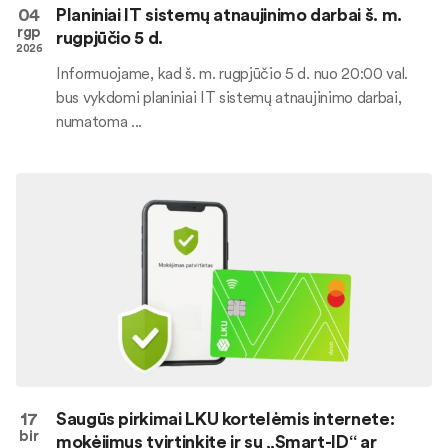
04
Planiniai IT sistemų atnaujinimo darbai š. m.
rgp
rugpjūčio 5 d.
2026
Informuojame, kad š. m. rugpjūčio 5 d. nuo 20:00 val.
bus vykdomi planiniai IT sistemų atnaujinimo darbai,
numatoma ...
17
Saugūs pirkimai LKU kortelėmis internete:
bir
mokėjimus tvirtinkite ir su „Smart-ID“ ar