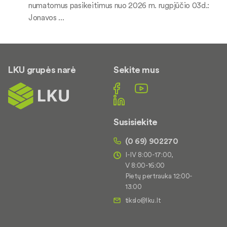
numatomus pasikeitimus nuo 2026 m. rugpjūčio 03d.:
Jonavos ...
LKU grupės narė
Sekite mus
Susisiekite
(0 69) 902270
I-IV 8:00-17:00,
V 8:00-16:00
Pietų pertrauka 12:00-
13:00