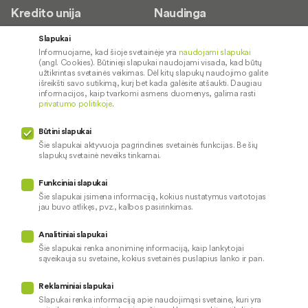
Kredito unija
Naudinga
Apie mus
Saugus paslaugų naudojimas
Slapukai
Informuojame, kad šioje svetainėje yra
naudojami slapukai
Kontaktai
Palūkanų normos
(angl. Cookies). Būtinieji slapukai naudojami visada, kad būtų
Karjera
Paslaugų teikimo sąlygos ir
užtikrintas svetainės veikimas. Dėl kitų slapukų naudojimo galite
išreikšti savo sutikimą, kurį bet kada galėsite atšaukti. Daugiau
įkainiai
Socialinė atsakomybė
informacijos, kaip tvarkomi asmens duomenys, galima rasti
privatumo politikoje
.
Kredito tarpininkai
Paslaugų sutrikimai
Būtini slapukai
Pranešėjų apsauga
Šie slapukai aktyvuoja pagrindines svetainės funkcijas. Be šių
slapukų svetainė neveiks tinkamai.
Funkciniai slapukai
Mūsų veiklą prižiūri
Šie slapukai įsimena informaciją, kokius nustatymus vartotojas
jau buvo atlikęs, pvz., kalbos pasirinkimas.
Privatumo politika
Naudojami slapukai
Analitiniai slapukai
Pinigų plovimo prevencija
Šie slapukai renka anoniminę informaciją, kaip lankytojai
sąveikauja su svetaine, kokius svetainės puslapius lanko ir pan.
Skundų nagrinėjimas
© 2026 LKU kredito unijų grupė
Prieinamumo pareiškimas
Reklaminiai slapukai
Slapukai renka informaciją apie naudojimąsi svetaine, kuri yra